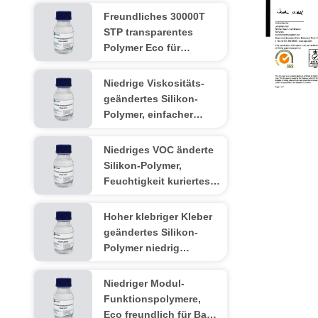
Freundliches 30000T
STP transparentes
Polymer Eco für
Dichtungsmittel Gaps
füllendes Risun-
Niedrige Viskositäts-
Polymer
geändertes Silikon-
ISO9001-20
Polymer, einfacher
Prozess für konkrete
Dehnfuge-Füllung
Niedriges VOC änderte
Silikon-Polymer,
Feuchtigkeit kuriertes
Dichtungsmittel-
Polymer
Hoher klebriger Kleber
geändertes Silikon-
Polymer niedrig
reagierend keine
Lösungsmittel
Niedriger Modul-
Funktionspolymere,
Eco freundlich für Bau-