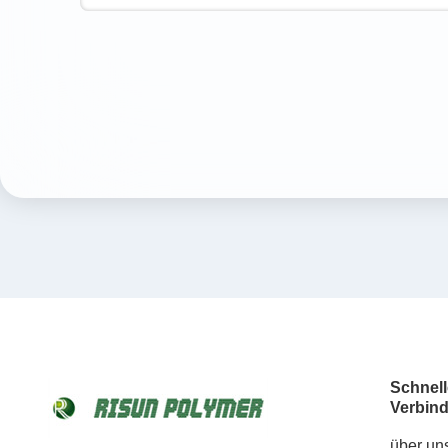
Schnell
Verbin
über un