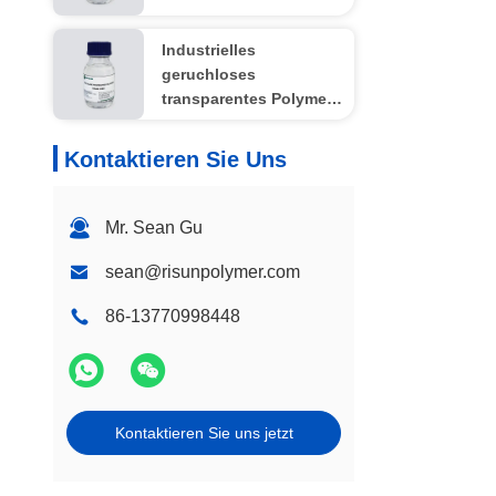
Dichtungsmittel
Industrielles
geruchloses
transparentes Polymer
STP für hochfesten
Kleber
Kontaktieren Sie Uns
Mr. Sean Gu
sean@risunpolymer.com
86-13770998448
Kontaktieren Sie uns jetzt