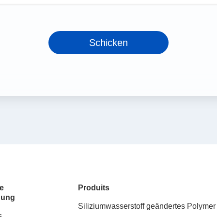
Schicken
e
Produits
dung
Siliziumwasserstoff geändertes Polymer
s